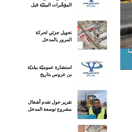
المؤشّرات البيئيّة قبل
الانطلاق في الأشغال
تحويل جزئي لحركة
المرور بالمدخل
الجنوبي للعاصمة على
مستوى محول بئر
القصعة
استشارة عموميّة ببلديّة
بن عروس بتاريخ
19/01/2023
تقرير حول تقدم أشغال
مشروع توسعة المدخل
الجنوبي لتونس
العاصمة