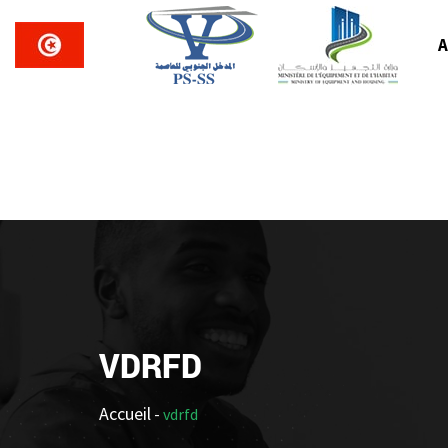
A
VDRFD
Accueil
-
vdrfd