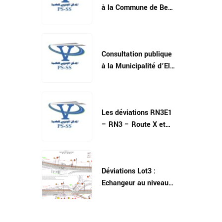
à la Commune de Ben
Arous le 19/01/2023
Consultation publique
à la Municipalité d’El-
Mourouj
Les déviations RN3E1
– RN3 – Route X et
RN3 – Yahoudia dans
le gouvernorat de Ben
Arous
Déviations Lot3 :
Echangeur au niveau
de Hôpital des grands
brûlés