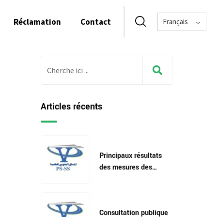
Réclamation
Contact
Français
Articles récents
Principaux résultats
des mesures des
paramètres
environnementaux
avant le démarrage
Consultation publique
des travaux